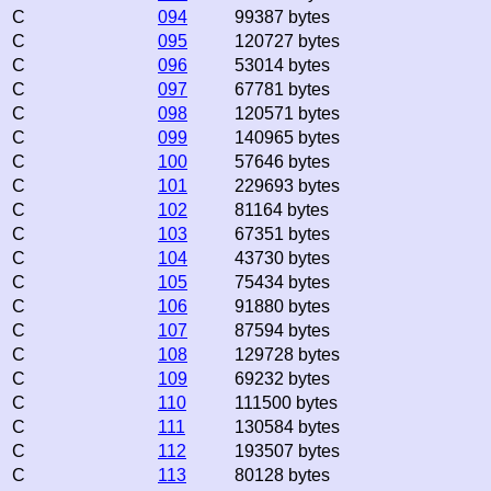
C
094
99387 bytes
C
095
120727 bytes
C
096
53014 bytes
C
097
67781 bytes
C
098
120571 bytes
C
099
140965 bytes
C
100
57646 bytes
C
101
229693 bytes
C
102
81164 bytes
C
103
67351 bytes
C
104
43730 bytes
C
105
75434 bytes
C
106
91880 bytes
C
107
87594 bytes
C
108
129728 bytes
C
109
69232 bytes
C
110
111500 bytes
C
111
130584 bytes
C
112
193507 bytes
C
113
80128 bytes