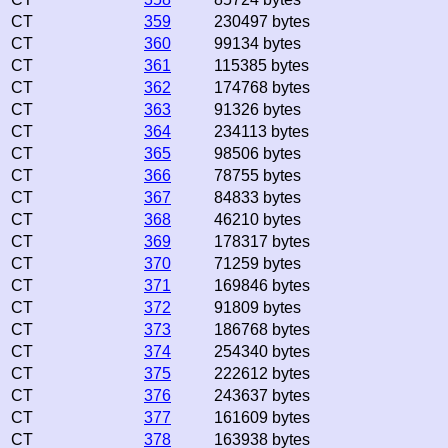
CT
359
230497 bytes
CT
360
99134 bytes
CT
361
115385 bytes
CT
362
174768 bytes
CT
363
91326 bytes
CT
364
234113 bytes
CT
365
98506 bytes
CT
366
78755 bytes
CT
367
84833 bytes
CT
368
46210 bytes
CT
369
178317 bytes
CT
370
71259 bytes
CT
371
169846 bytes
CT
372
91809 bytes
CT
373
186768 bytes
CT
374
254340 bytes
CT
375
222612 bytes
CT
376
243637 bytes
CT
377
161609 bytes
CT
378
163938 bytes