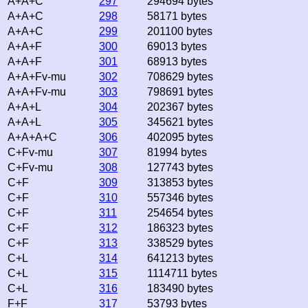
A+A+C
297
294694 bytes
A+A+C
298
58171 bytes
A+A+C
299
201100 bytes
A+A+F
300
69013 bytes
A+A+F
301
68913 bytes
A+A+Fv-mu
302
708629 bytes
A+A+Fv-mu
303
798691 bytes
A+A+L
304
202367 bytes
A+A+L
305
345621 bytes
A+A+A+C
306
402095 bytes
C+Fv-mu
307
81994 bytes
C+Fv-mu
308
127743 bytes
C+F
309
313853 bytes
C+F
310
557346 bytes
C+F
311
254654 bytes
C+F
312
186323 bytes
C+F
313
338529 bytes
C+L
314
641213 bytes
C+L
315
1114711 bytes
C+L
316
183490 bytes
F+F
317
53793 bytes