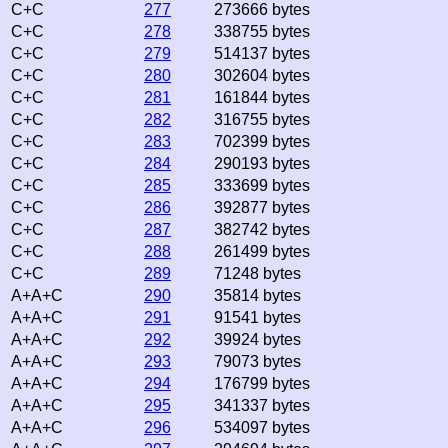
C+C
277
273666 bytes
C+C
278
338755 bytes
C+C
279
514137 bytes
C+C
280
302604 bytes
C+C
281
161844 bytes
C+C
282
316755 bytes
C+C
283
702399 bytes
C+C
284
290193 bytes
C+C
285
333699 bytes
C+C
286
392877 bytes
C+C
287
382742 bytes
C+C
288
261499 bytes
C+C
289
71248 bytes
A+A+C
290
35814 bytes
A+A+C
291
91541 bytes
A+A+C
292
39924 bytes
A+A+C
293
79073 bytes
A+A+C
294
176799 bytes
A+A+C
295
341337 bytes
A+A+C
296
534097 bytes