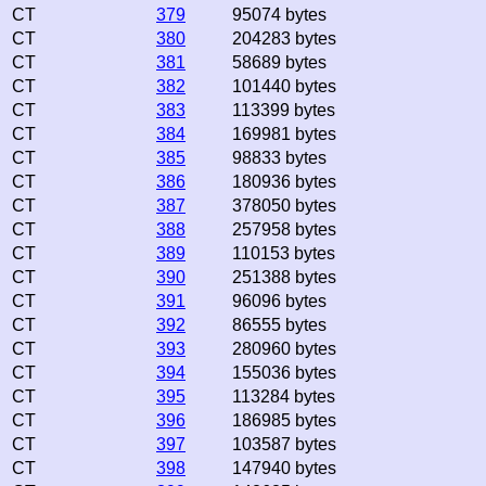
CT
379
95074 bytes
CT
380
204283 bytes
CT
381
58689 bytes
CT
382
101440 bytes
CT
383
113399 bytes
CT
384
169981 bytes
CT
385
98833 bytes
CT
386
180936 bytes
CT
387
378050 bytes
CT
388
257958 bytes
CT
389
110153 bytes
CT
390
251388 bytes
CT
391
96096 bytes
CT
392
86555 bytes
CT
393
280960 bytes
CT
394
155036 bytes
CT
395
113284 bytes
CT
396
186985 bytes
CT
397
103587 bytes
CT
398
147940 bytes