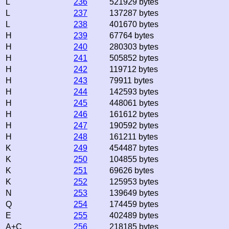
L
236
521929 bytes
L
237
137287 bytes
L
238
401670 bytes
H
239
67764 bytes
H
240
280303 bytes
H
241
505852 bytes
H
242
119712 bytes
H
243
79911 bytes
H
244
142593 bytes
H
245
448061 bytes
H
246
161612 bytes
H
247
190592 bytes
H
248
161211 bytes
K
249
454487 bytes
K
250
104855 bytes
K
251
69626 bytes
K
252
125953 bytes
N
253
139649 bytes
Q
254
174459 bytes
E
255
402489 bytes
A+C
256
218185 bytes