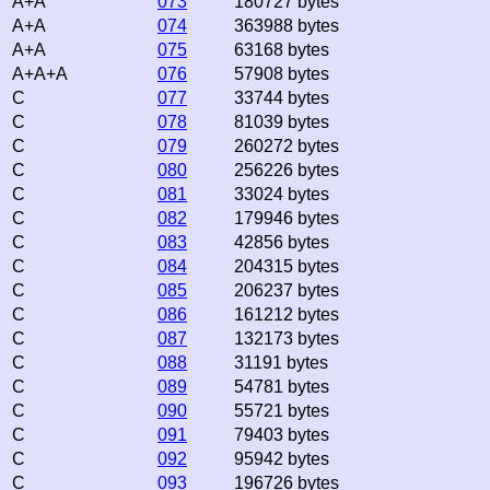
A+A
073
180727 bytes
A+A
074
363988 bytes
A+A
075
63168 bytes
A+A+A
076
57908 bytes
C
077
33744 bytes
C
078
81039 bytes
C
079
260272 bytes
C
080
256226 bytes
C
081
33024 bytes
C
082
179946 bytes
C
083
42856 bytes
C
084
204315 bytes
C
085
206237 bytes
C
086
161212 bytes
C
087
132173 bytes
C
088
31191 bytes
C
089
54781 bytes
C
090
55721 bytes
C
091
79403 bytes
C
092
95942 bytes
C
093
196726 bytes