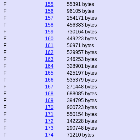
F
155
55391 bytes
F
156
96105 bytes
F
157
254171 bytes
F
158
456383 bytes
F
159
730164 bytes
F
160
449223 bytes
F
161
56971 bytes
F
162
529957 bytes
F
163
246253 bytes
F
164
328901 bytes
F
165
425197 bytes
F
166
535379 bytes
F
167
271448 bytes
F
168
688085 bytes
F
169
394795 bytes
F
170
900723 bytes
F
171
550154 bytes
F
172
142228 bytes
F
173
290748 bytes
F
174
71210 bytes