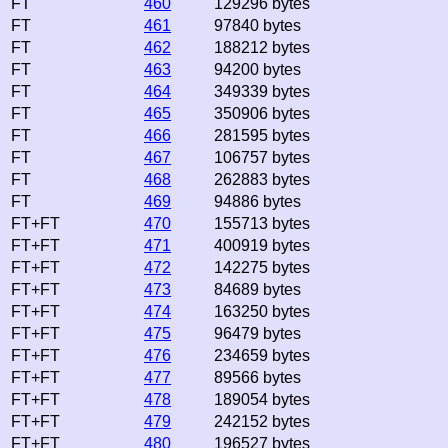
FT
460
129296 bytes
FT
461
97840 bytes
FT
462
188212 bytes
FT
463
94200 bytes
FT
464
349339 bytes
FT
465
350906 bytes
FT
466
281595 bytes
FT
467
106757 bytes
FT
468
262883 bytes
FT
469
94886 bytes
FT+FT
470
155713 bytes
FT+FT
471
400919 bytes
FT+FT
472
142275 bytes
FT+FT
473
84689 bytes
FT+FT
474
163250 bytes
FT+FT
475
96479 bytes
FT+FT
476
234659 bytes
FT+FT
477
89566 bytes
FT+FT
478
189054 bytes
FT+FT
479
242152 bytes
FT+FT
480
196527 bytes