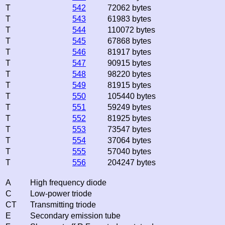
T
542
72062 bytes
T
543
61983 bytes
T
544
110072 bytes
T
545
67868 bytes
T
546
81917 bytes
T
547
90915 bytes
T
548
98220 bytes
T
549
81915 bytes
T
550
105440 bytes
T
551
59249 bytes
T
552
81925 bytes
T
553
73547 bytes
T
554
37064 bytes
T
555
57040 bytes
T
556
204247 bytes
A
High frequency diode
C
Low-power triode
CT
Transmitting triode
E
Secondary emission tube