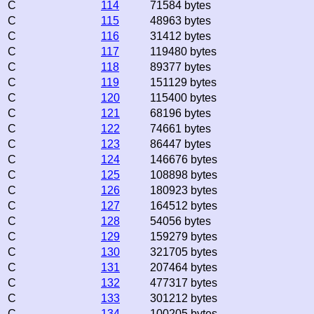
C
114
71584 bytes
C
115
48963 bytes
C
116
31412 bytes
C
117
119480 bytes
C
118
89377 bytes
C
119
151129 bytes
C
120
115400 bytes
C
121
68196 bytes
C
122
74661 bytes
C
123
86447 bytes
C
124
146676 bytes
C
125
108898 bytes
C
126
180923 bytes
C
127
164512 bytes
C
128
54056 bytes
C
129
159279 bytes
C
130
321705 bytes
C
131
207464 bytes
C
132
477317 bytes
C
133
301212 bytes
C
134
100205 bytes