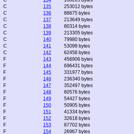
C
135
253012 bytes
C
136
88675 bytes
C
137
213649 bytes
C
138
80314 bytes
C
139
213305 bytes
C
140
79980 bytes
C
141
53099 bytes
C
142
62458 bytes
F
143
456906 bytes
F
144
696431 bytes
F
145
331977 bytes
F
146
236340 bytes
F
147
352497 bytes
F
148
60576 bytes
F
149
54427 bytes
F
150
50905 bytes
F
151
41334 bytes
F
152
32618 bytes
F
153
87702 bytes
F
154
26967 bytes