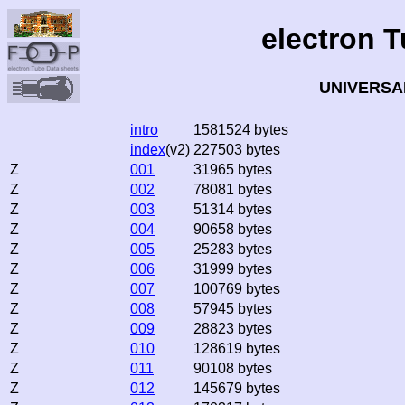
electron 
UNIVERSAL
intro
1581524 bytes
index
(v2)
227503 bytes
Z
001
31965 bytes
Z
002
78081 bytes
Z
003
51314 bytes
Z
004
90658 bytes
Z
005
25283 bytes
Z
006
31999 bytes
Z
007
100769 bytes
Z
008
57945 bytes
Z
009
28823 bytes
Z
010
128619 bytes
Z
011
90108 bytes
Z
012
145679 bytes