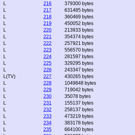
L
216
379300 bytes
L
217
631485 bytes
L
218
360469 bytes
L
219
450052 bytes
L
220
213933 bytes
L
221
354374 bytes
L
222
257921 bytes
L
223
556570 bytes
L
224
281597 bytes
L
225
329295 bytes
L
226
243347 bytes
L(TV)
227
430265 bytes
L
228
1049848 bytes
L
229
719042 bytes
L
230
35078 bytes
L
231
155137 bytes
L
232
258137 bytes
L
233
473219 bytes
L
234
383178 bytes
L
235
664100 bytes