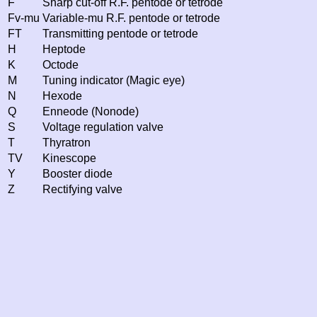
F
Sharp cut-off R.F. pentode or tetrode
Fv-mu
Variable-mu R.F. pentode or tetrode
FT
Transmitting pentode or tetrode
H
Heptode
K
Octode
M
Tuning indicator (Magic eye)
N
Hexode
Q
Enneode (Nonode)
S
Voltage regulation valve
T
Thyratron
TV
Kinescope
Y
Booster diode
Z
Rectifying valve