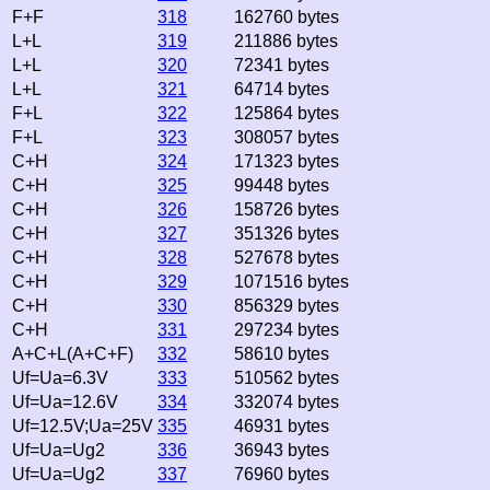
F+F
318
162760 bytes
L+L
319
211886 bytes
L+L
320
72341 bytes
L+L
321
64714 bytes
F+L
322
125864 bytes
F+L
323
308057 bytes
C+H
324
171323 bytes
C+H
325
99448 bytes
C+H
326
158726 bytes
C+H
327
351326 bytes
C+H
328
527678 bytes
C+H
329
1071516 bytes
C+H
330
856329 bytes
C+H
331
297234 bytes
A+C+L(A+C+F)
332
58610 bytes
Uf=Ua=6.3V
333
510562 bytes
Uf=Ua=12.6V
334
332074 bytes
Uf=12.5V;Ua=25V
335
46931 bytes
Uf=Ua=Ug2
336
36943 bytes
Uf=Ua=Ug2
337
76960 bytes