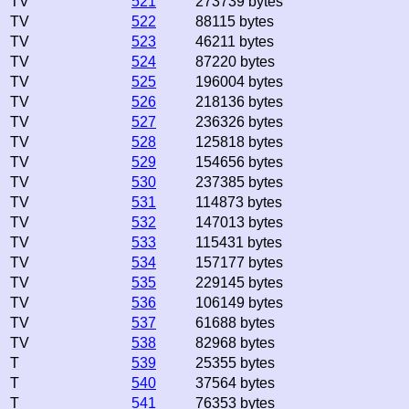
TV
521
273739 bytes
TV
522
88115 bytes
TV
523
46211 bytes
TV
524
87220 bytes
TV
525
196004 bytes
TV
526
218136 bytes
TV
527
236326 bytes
TV
528
125818 bytes
TV
529
154656 bytes
TV
530
237385 bytes
TV
531
114873 bytes
TV
532
147013 bytes
TV
533
115431 bytes
TV
534
157177 bytes
TV
535
229145 bytes
TV
536
106149 bytes
TV
537
61688 bytes
TV
538
82968 bytes
T
539
25355 bytes
T
540
37564 bytes
T
541
76353 bytes