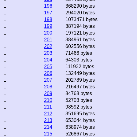
L
196
368290 bytes
L
197
294020 bytes
L
198
1073471 bytes
L
199
387194 bytes
L
200
197121 bytes
L
201
384961 bytes
L
202
602556 bytes
L
203
71466 bytes
L
204
64303 bytes
L
205
111932 bytes
L
206
132449 bytes
L
207
202789 bytes
L
208
216497 bytes
L
209
84768 bytes
L
210
52703 bytes
L
211
98592 bytes
L
212
351695 bytes
L
213
653044 bytes
L
214
638974 bytes
L
215
526867 bytes