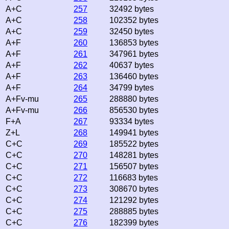
A+C
257
32492 bytes
A+C
258
102352 bytes
A+C
259
32450 bytes
A+F
260
136853 bytes
A+F
261
347961 bytes
A+F
262
40637 bytes
A+F
263
136460 bytes
A+F
264
34799 bytes
A+Fv-mu
265
288880 bytes
A+Fv-mu
266
856530 bytes
F+A
267
93334 bytes
Z+L
268
149941 bytes
C+C
269
185522 bytes
C+C
270
148281 bytes
C+C
271
156507 bytes
C+C
272
116683 bytes
C+C
273
308670 bytes
C+C
274
121292 bytes
C+C
275
288885 bytes
C+C
276
182399 bytes